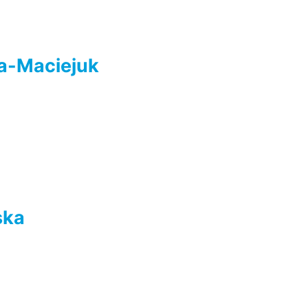
a-Maciejuk
ska