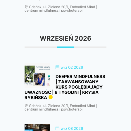
Gdańsk, ul. Zielona 20/1, Embodied Mind |
centrum mindfulness i psychoterapii
WRZESIEŃ 2026
wrz 02 2026
DEEPER MINDFULNESS
| ZAAWANSOWANY
KURS POGŁĘBIAJĄCY
UWAŻNOŚĆ | 8 TYGODNI | KRYSIA
RYBIŃSKA
Gdańsk, ul. Zielona 20/1, Embodied Mind |
centrum mindfulness i psychoterapii
wrz 08 2026