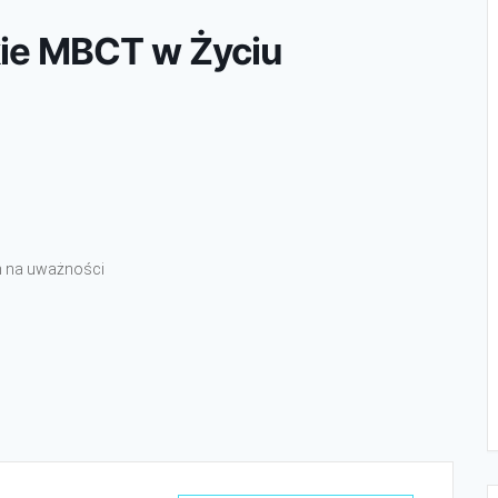
kie MBCT w Życiu
ch na uważności